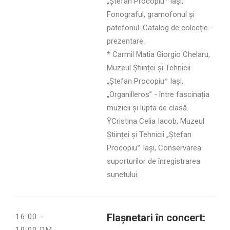
„Ștefan Procopiuˮ Iași,
Fonograful, gramofonul și
patefonul. Catalog de colecție -
prezentare.
* Carmil Matia Giorgio Chelaru,
Muzeul Științei și Tehnicii
„Ștefan Procopiuˮ Iași,
„Organilleros” - între fascinația
muzicii și lupta de clasă.
ŸCristina Celia Iacob, Muzeul
Științei și Tehnicii „Ștefan
Procopiuˮ Iași, Conservarea
suporturilor de înregistrarea
sunetului.
Flașnetari în concert:
16:00 -