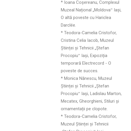
* Ioana Coșereanu, Complexul
Muzeal Național „Moldovaˮ Iași,
O altă poveste cu Hariclea
Darclée.
* Teodora-Camelia Cristofor,
Cristina Celia Iacob, Muzeul
Științei și Tehnicii „Ștefan
Procopiuˮ Iași, Expoziția
temporară Electrecord - O
poveste de succes.
* Monica Nănescu, Muzeul
Științei și Tehnicii „Ștefan
Procopiuˮ Iași, Ladislau Marton,
Mecatex, Gheorghieni, Stiluri și
ornamentații pe clopote.
* Teodora-Camelia Cristofor,
Muzeul Științei și Tehnicii