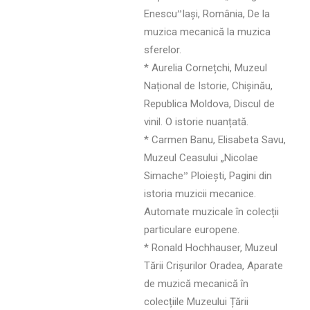
EnescuˮIași, România, De la
muzica mecanică la muzica
sferelor.
* Aurelia Cornețchi, Muzeul
Național de Istorie, Chișinău,
Republica Moldova, Discul de
vinil. O istorie nuanțată.
* Carmen Banu, Elisabeta Savu,
Muzeul Ceasului „Nicolae
Simacheˮ Ploiești, Pagini din
istoria muzicii mecanice.
Automate muzicale în colecții
particulare europene.
* Ronald Hochhauser, Muzeul
Tării Crișurilor Oradea, Aparate
de muzică mecanică în
colecțiile Muzeului Țării