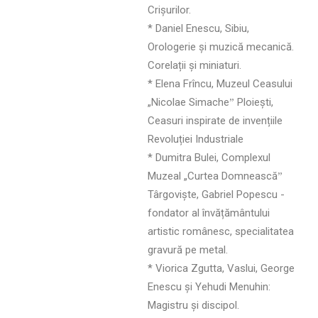
Crișurilor.
* Daniel Enescu, Sibiu,
Orologerie și muzică mecanică.
Corelații și miniaturi.
* Elena Frîncu, Muzeul Ceasului
„Nicolae Simacheˮ Ploiești,
Ceasuri inspirate de invențiile
Revoluției Industriale
* Dumitra Bulei, Complexul
Muzeal „Curtea Domneascăˮ
Târgoviște, Gabriel Popescu -
fondator al învățământului
artistic românesc, specialitatea
gravură pe metal.
* Viorica Zgutta, Vaslui, George
Enescu și Yehudi Menuhin:
Magistru și discipol.